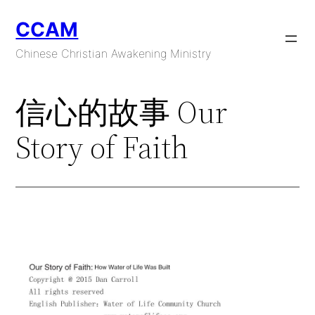
Skip
CCAM
to
content
Chinese Christian Awakening Ministry
信心的故事 Our
Story of Faith